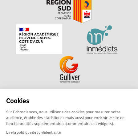
Echosciences Sud Provence-Alpes-Côte d'Azur est à
Cookies
l'initiative de la Région Sud et de la Délégation régionale
Sur Echosciences, nous utilisons des cookies pour mesurer notre
académique pour la Recherche et l'Innovation Provence-
audience, établir des statistiques mais aussi pour enrichir le site de
Alpes-Côte d'Azur. La plateforme est mise en oeuvre pour
fonctionnalités supplémentaires (commentaires et widgets).
vous par
Gulliver
Lire la politique de confidentialité