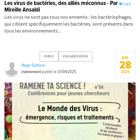
Les virus de bactéries, des alliés méconnus - Par
145
Mireille Ansaldi
Les virus ne sont pas tous nos ennemis : les bactériophages,
qui ciblent spécifiquement les bactéries, sont présents dans
tous les environnements...
VIRUS
VULGARISATION
AVR.
28
Hugo Gattuso
événement
publié le
07/04/2025
2025