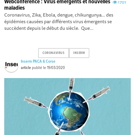
Webconférence : Virus émergents et nouvelles
1701
maladies
Coronavirus, Zika, Ebola, dengue, chikungunya… des
épidémies causées par différents virus émergents se
succèdent depuis le début du siècle. Que...
CORONAVIRUS
INSERM
Inserm PACA & Corse
article
publié le
19/03/2020