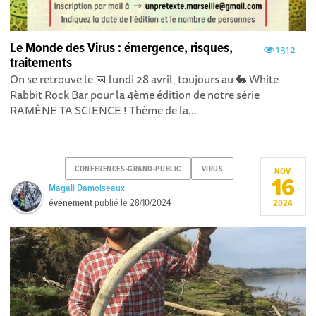
Le Monde des Virus : émergence, risques,
1312
traitements
On se retrouve le 📅 lundi 28 avril, toujours au 🐇 White
Rabbit Rock Bar pour la 4ème édition de notre série
RAMÈNE TA SCIENCE ! Thème de la...
CONFERENCES-GRAND-PUBLIC
VIRUS
NOV.
16
Magali Damoiseaux
événement
publié le
28/10/2024
2024