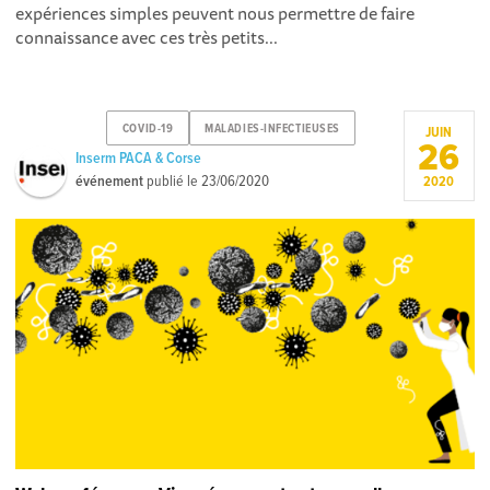
expériences simples peuvent nous permettre de faire
connaissance avec ces très petits...
COVID-19
MALADIES-INFECTIEUSES
JUIN
26
Inserm PACA & Corse
événement
publié le
23/06/2020
2020