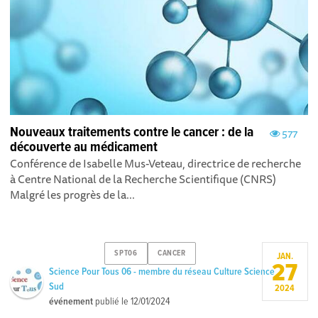
Nouveaux traitements contre le cancer : de la
577
découverte au médicament
Conférence de Isabelle Mus-Veteau, directrice de recherche
à Centre National de la Recherche Scientifique (CNRS)
Malgré les progrès de la...
SPT06
CANCER
JAN.
27
Science Pour Tous 06 - membre du réseau Culture Science
Sud
2024
événement
publié le
12/01/2024