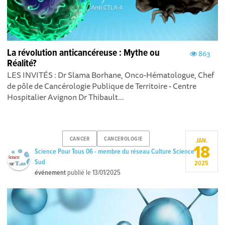
La révolution anticancéreuse : Mythe ou
863
Réalité?
LES INVITÉS : Dr Slama Borhane, Onco-Hématologue, Chef
de pôle de Cancérologie Publique de Territoire - Centre
Hospitalier Avignon Dr Thibault...
CANCER
CANCEROLOGIE
JAN.
18
Science Pour Tous 06 - membre du réseau Culture Science
Sud
2025
événement
publié le
13/01/2025