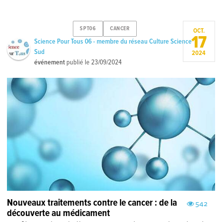
SPT06
CANCER
OCT.
17
Science Pour Tous 06 - membre du réseau Culture Science
Sud
2024
événement
publié le
23/09/2024
Nouveaux traitements contre le cancer : de la
542
découverte au médicament