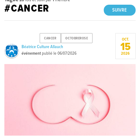
#CANCER
SUIVRE
CANCER
OCTOBREROSE
OCT.
15
Béatrice Culture Allauch
événement
publié le
06/07/2026
2026