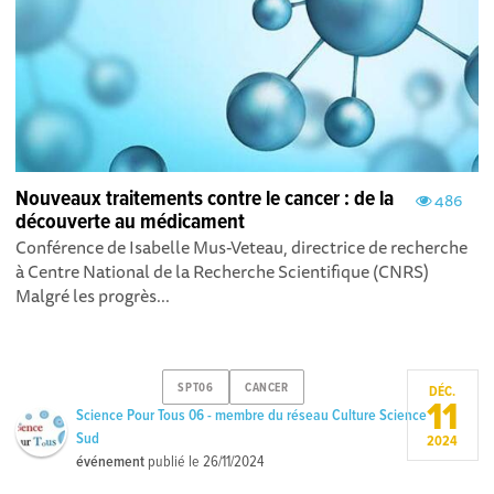
Nouveaux traitements contre le cancer : de la
486
découverte au médicament
Conférence de Isabelle Mus-Veteau, directrice de recherche
à Centre National de la Recherche Scientifique (CNRS)
Malgré les progrès...
SPT06
CANCER
DÉC.
11
Science Pour Tous 06 - membre du réseau Culture Science
Sud
2024
événement
publié le
26/11/2024