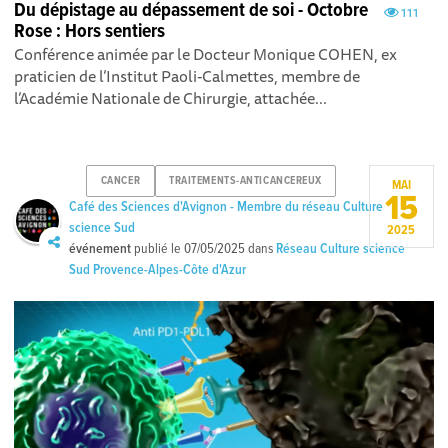
Du dépistage au dépassement de soi - Octobre
111
Rose : Hors sentiers
Conférence animée par le Docteur Monique COHEN, ex
praticien de l’Institut Paoli-Calmettes, membre de
l’Académie Nationale de Chirurgie, attachée...
CANCER
TRAITEMENTS-ANTICANCEREUX
MAI
15
Café des Sciences d'Avignon - Membre du réseau Culture
science Sud
2025
événement
publié le
07/05/2025
dans
Réseau Culture science
Sud Provence-Alpes-Côte d'Azur