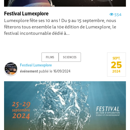
Festival Lumexplore
554
Lumexplore fête ses 10 ans ! Du 9 au 15 septembre, nous
fêterons tous ensemble la 10e édition de Lumexplore, le
festival incontournable dédié à...
FILMS
SCIENCES
SEPT.
25
Festival Lumexplore
événement
publié le
16/09/2024
2024