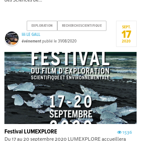
EXPLORATION
RECHERCHESCIENTIFIQUE
SEPT.
17
lili LE GALL
événement
publié le
31/08/2020
2020
Festival LUMEXPLORE
1536
Du 17 au 20 septembre 2020 LUMEXPLORE accueillera