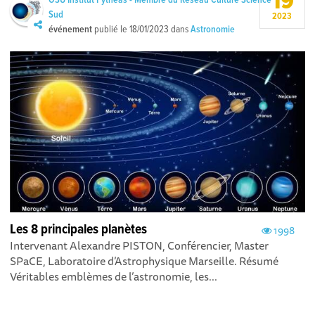
19
OSU Institut Pythéas - Membre du Réseau Culture Science
Sud
2023
événement
publié le
18/01/2023
dans
Astronomie
Les 8 principales planètes
1998
Intervenant Alexandre PISTON, Conférencier, Master
SPaCE, Laboratoire d’Astrophysique Marseille. Résumé
Véritables emblèmes de l’astronomie, les...