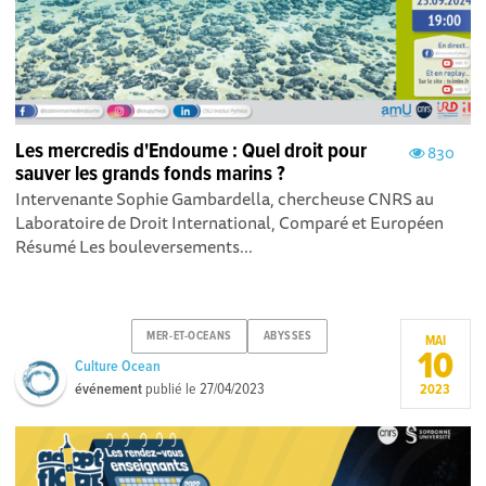
Les mercredis d'Endoume : Quel droit pour
830
sauver les grands fonds marins ?
Intervenante Sophie Gambardella, chercheuse CNRS au
Laboratoire de Droit International, Comparé et Européen
Résumé Les bouleversements...
MER-ET-OCEANS
ABYSSES
MAI
10
Culture Ocean
événement
publié le
27/04/2023
2023