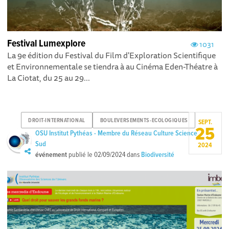
Festival Lumexplore
1031
La 9e édition du Festival du Film d'Exploration Scientifique
et Environnementale se tiendra à au Cinéma Eden-Théatre à
La Ciotat, du 25 au 29...
DROIT-INTERNATIONAL
BOULEVERSEMENTS-ECOLOGIQUES
SEPT.
25
OSU Institut Pythéas - Membre du Réseau Culture Science
Sud
2024
événement
publié le
02/09/2024
dans
Biodiversité