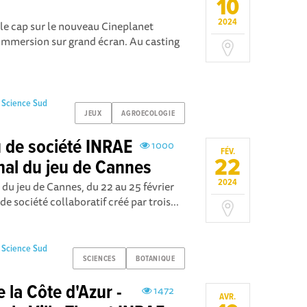
10
2024
 le cap sur le nouveau Cineplanet
n immersion sur grand écran. Au casting
 Science Sud
JEUX
AGROECOLOGIE
u de société INRAE
1000
FÉV.
22
onal du jeu de Cannes
2024
 du jeu de Cannes, du 22 au 25 février
e société collaboratif créé par trois...
 Science Sud
SCIENCES
BOTANIQUE
e la Côte d'Azur -
1472
AVR.