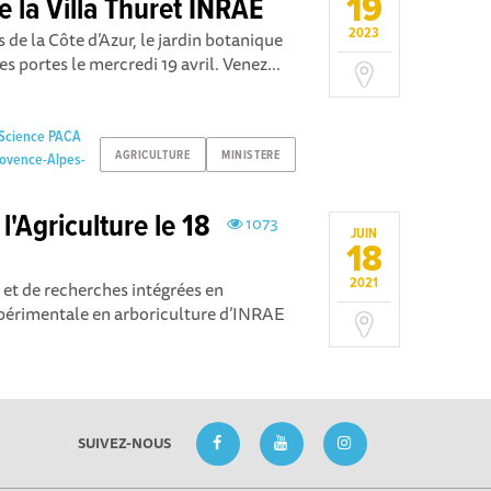
19
e la Villa Thuret INRAE
2023
s de la Côte d’Azur, le jardin botanique
s portes le mercredi 19 avril. Venez...
 Science PACA
AGRICULTURE
MINISTERE
rovence-Alpes-
l'Agriculture le 18
1073
JUIN
18
2021
n et de recherches intégrées en
xpérimentale en arboriculture d’INRAE
SUIVEZ-NOUS