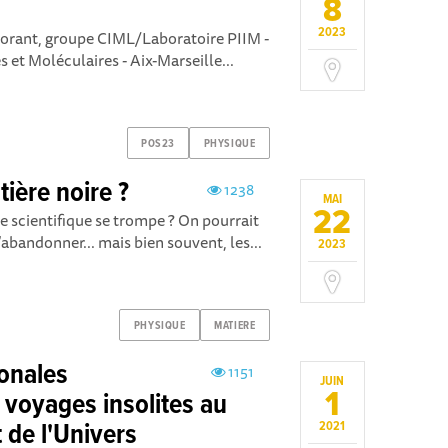
8
2023
orant, groupe CIML/Laboratoire PIIM -
 et Moléculaires - Aix-Marseille...
POS23
PHYSIQUE
tière noire ?
1238
MAI
22
e scientifique se trompe ? On pourrait
’abandonner... mais bien souvent, les...
2023
PHYSIQUE
MATIERE
onales
1151
JUIN
1
voyages insolites au
 de l'Univers
2021