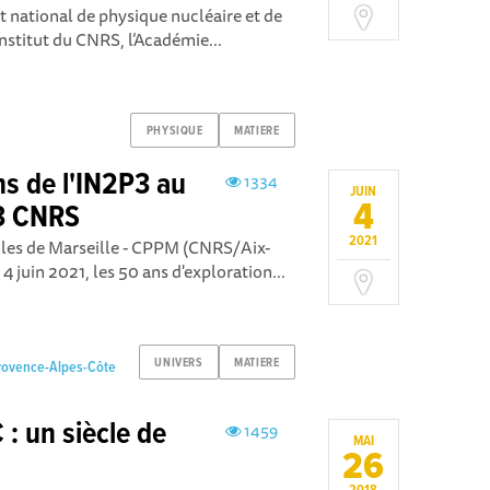
ut national de physique nucléaire et de
nstitut du CNRS, l’Académie...
PHYSIQUE
MATIERE
ns de l'IN2P3 au
1334
JUIN
4
3 CNRS
2021
ules de Marseille - CPPM (CNRS/Aix-
 4 juin 2021, les 50 ans d'exploration...
UNIVERS
MATIERE
Provence-Alpes-Côte
: un siècle de
1459
MAI
26