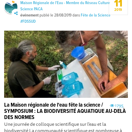
11
Maison Régionale de l'Eau - Membre du Réseau Culture
Science PACA
2019
événement
publié le
28/08/2019
dans
Fête de la Science
#FDSSUD
La Maison régionale de l'eau fête la science /
1795
SYMPOSIUM : LA BIODIVERSITÉ AQUATIQUE AU-DELÀ
DES NORMES
Une journée de colloque scientifique sur l'eau et la
biodiversité La communauté scientifique est nombreuse à