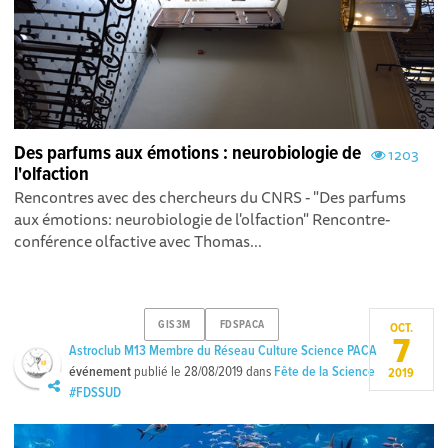
Des parfums aux émotions : neurobiologie de
1203
l'olfaction
Rencontres avec des chercheurs du CNRS - "Des parfums
aux émotions: neurobiologie de l'olfaction" Rencontre-
conférence olfactive avec Thomas...
GIS3M
FDSPACA
OCT.
7
Astroclub M13 Membre du Réseau Culture Science PACA
événement
publié le
28/08/2019
dans
Fête de la Science
2019
#FDSSUD