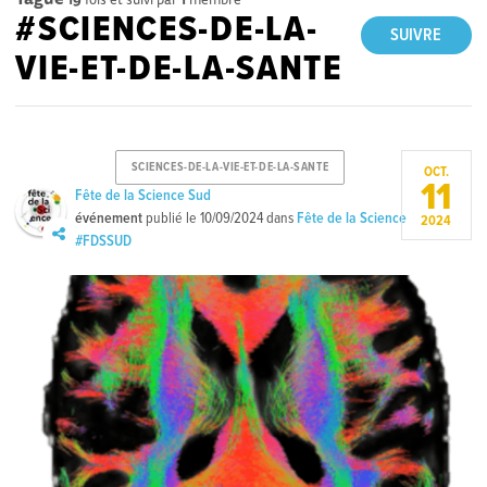
#SCIENCES-DE-LA-
SUIVRE
VIE-ET-DE-LA-SANTE
SCIENCES-DE-LA-VIE-ET-DE-LA-SANTE
OCT.
11
Fête de la Science Sud
événement
publié le
10/09/2024
dans
Fête de la Science
2024
#FDSSUD