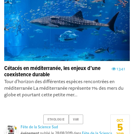
Cétacés en méditerranée, les enjeux d’une
1341
coexistence durable
Tour d'horizon des différentes espèces rencontrées en
méditerranée La méditerranée représente 1% des mers du
globe et pourtant cette petite mer...
ETHOLOGIE
VAR
OCT.
5
Fête de la Science Sud
événement
publié le
28/08/2019
dans
Fête de la Science