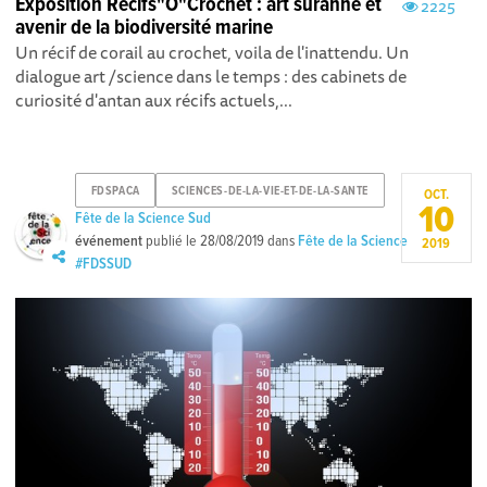
Exposition Récifs"O"Crochet : art suranné et
2225
avenir de la biodiversité marine
Un récif de corail au crochet, voila de l'inattendu. Un
dialogue art /science dans le temps : des cabinets de
curiosité d'antan aux récifs actuels,...
FDSPACA
SCIENCES-DE-LA-VIE-ET-DE-LA-SANTE
OCT.
10
Fête de la Science Sud
événement
publié le
28/08/2019
dans
Fête de la Science
2019
#FDSSUD