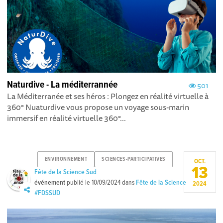
Naturdive - La méditerrannée
501
La Méditerranée et ses héros : Plongez en réalité virtuelle à
360° Nuaturdive vous propose un voyage sous-marin
immersif en réalité virtuelle 360°...
ENVIRONNEMENT
SCIENCES-PARTICIPATIVES
OCT.
13
Fête de la Science Sud
événement
publié le
10/09/2024
dans
Fête de la Science
2024
#FDSSUD