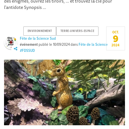
des énigmes, ouvrez les tiroirs, ... et trouvez la clé pour
l'antidote Synopsis ...
ENVIRONNEMENT
TERRE-UNIVERS-ESPACE
OCT.
9
Fête de la Science Sud
événement
publié le
10/09/2024
dans
Fête de la Science
2024
#FDSSUD