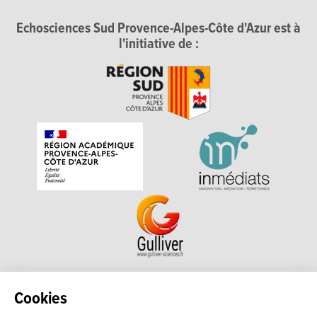
Echosciences Sud Provence-Alpes-Côte d'Azur est à
l'initiative de :
Echosciences Sud Provence-Alpes-Côte d'Azur est à
Cookies
l'initiative de la Région Sud et de la Délégation régionale