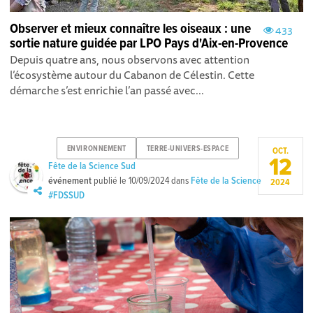
Observer et mieux connaître les oiseaux : une
433
sortie nature guidée par LPO Pays d'Aix-en-Provence
Depuis quatre ans, nous observons avec attention
l’écosystème autour du Cabanon de Célestin. Cette
démarche s’est enrichie l’an passé avec...
ENVIRONNEMENT
TERRE-UNIVERS-ESPACE
OCT.
12
Fête de la Science Sud
événement
publié le
10/09/2024
dans
Fête de la Science
2024
#FDSSUD