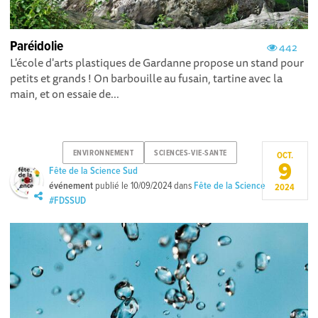
Paréidolie
442
L'école d'arts plastiques de Gardanne propose un stand pour
petits et grands ! On barbouille au fusain, tartine avec la
main, et on essaie de...
ENVIRONNEMENT
SCIENCES-VIE-SANTE
OCT.
9
Fête de la Science Sud
événement
publié le
10/09/2024
dans
Fête de la Science
2024
#FDSSUD