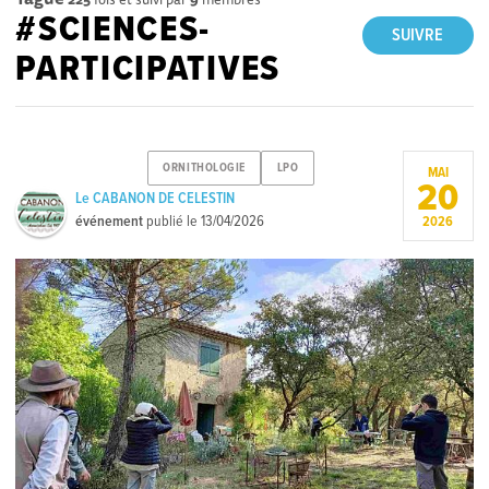
#SCIENCES-
SUIVRE
PARTICIPATIVES
ORNITHOLOGIE
LPO
MAI
20
Le CABANON DE CELESTIN
événement
publié le
13/04/2026
2026