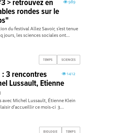
#3 > retrouvez en
989
ables rondes sur le
ps"
ion du festival Allez Savoir, s'est tenue
 jours, les sciences sociales ont...
TEMPS
SCIENCES
: 3 rencontres
1412
el Lussault, Etienne
a
avec Michel Lussault, Étienne Klein
isir d'accueillir ce mois-ci 3...
BIOLOGIE
TEMPS