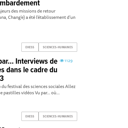
bombardement
ajeurs des missions de retour
una, Chang’e) a été l’établissement d’un
EHESS
SCIENCES-HUMAINES
ar... Interviews de
1129
es dans le cadre du
#3
 du festival des sciences sociales Allez
e pastilles vidéos Vu par... où...
EHESS
SCIENCES-HUMAINES