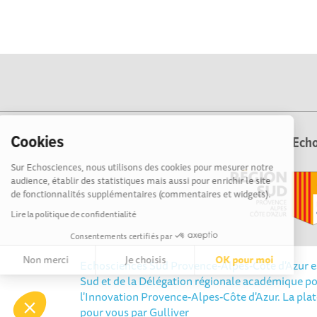
Cookies
Echo
Sur Echosciences, nous utilisons des cookies pour mesurer notre
audience, établir des statistiques mais aussi pour enrichir le site
de fonctionnalités supplémentaires (commentaires et widgets).
Lire la politique de confidentialité
Consentements certifiés par
Non merci
Je choisis
OK pour moi
Echosciences Sud Provence-Alpes-Côte d'Azur est 
Sud et de la Délégation régionale académique po
Axeptio consent
Plateforme de Gestion du Consentement : Personnalisez vos 
l'Innovation Provence-Alpes-Côte d'Azur. La pla
pour vous par
Gulliver