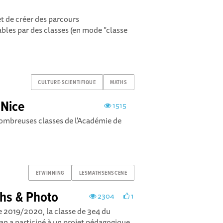
 de créer des parcours
ables par des classes (en mode "classe
CULTURE-SCIENTIFIQUE
MATHS
 Nice
1515
nombreuses classes de l'Académie de
ETWINNING
LESMATHSENSCENE
hs & Photo
2304
1
re 2019/2020, la classe de 3e4 du
n a participé à un projet pédagogique