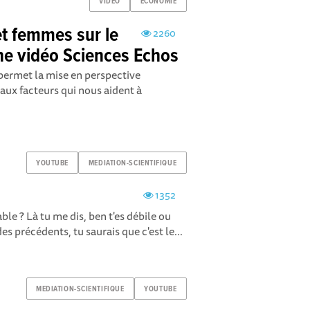
VIDEO
ECONOMIE
et femmes sur le
2260
une vidéo Sciences Echos
permet la mise en perspective
paux facteurs qui nous aident à
YOUTUBE
MEDIATION-SCIENTIFIQUE
1352
le ? Là tu me dis, ben t'es débile ou
es précédents, tu saurais que c'est le...
MEDIATION-SCIENTIFIQUE
YOUTUBE