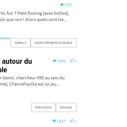
1151
ir, fuir ? Petit footing (avec bottes),
ûr que non ! Alors quels sont les...
Science
FAMILLE
DEVELOPPEMENT-DURABLE
u autour du
1919
1
ble
er Genin, chercheur IRD au sein du
e), ChèvreFeuille est un jeu...
PEDAGOGIE
RISQUES
1327
1