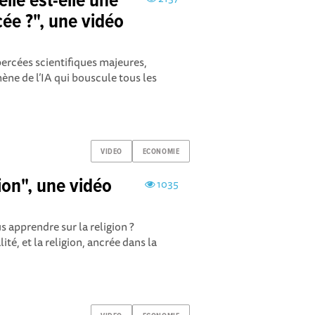
ielle est-elle une
ée ?", une vidéo
percées scientifiques majeures,
 de l’IA qui bouscule tous les
VIDEO
ECONOMIE
ion", une vidéo
1035
 apprendre sur la religion ?
té, et la religion, ancrée dans la