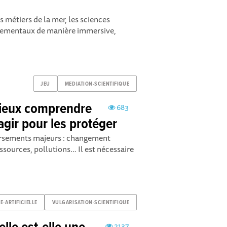
s métiers de la mer, les sciences
nnementaux de manière immersive,
JEU
MEDIATION-SCIENTIFIQUE
mieux comprendre
683
agir pour les protéger
versements majeurs : changement
ssources, pollutions… Il est nécessaire
E-ARTIFICIELLE
VULGARISATION-SCIENTIFIQUE
2137