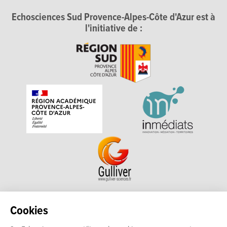
Echosciences Sud Provence-Alpes-Côte d'Azur est à
l'initiative de :
Echosciences Sud Provence-Alpes-Côte d'Azur est à
Cookies
l'initiative de la Région Sud et de la Délégation régionale