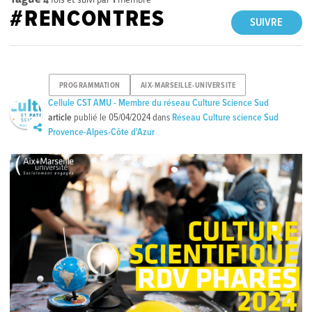
#RENCONTRES
SUIVRE
PROGRAMMATION
AIX-MARSEILLE-UNIVERSITE
Cellule CST AMU - Membre du réseau Culture Science Sud
article
publié le
05/04/2024
dans
Réseau Culture science Sud
Provence-Alpes-Côte d'Azur