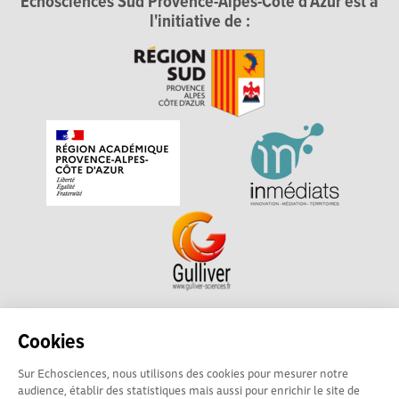
Echosciences Sud Provence-Alpes-Côte d'Azur est à
l'initiative de :
Echosciences Sud Provence-Alpes-Côte d'Azur est à
Cookies
l'initiative de la Région Sud et de la Délégation régionale
Sur Echosciences, nous utilisons des cookies pour mesurer notre
académique pour la Recherche et l'Innovation Provence-
audience, établir des statistiques mais aussi pour enrichir le site de
Alpes-Côte d'Azur. La plateforme est mise en oeuvre pour