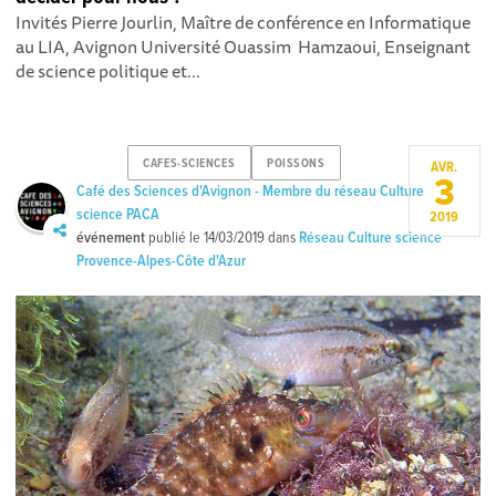
Invités Pierre Jourlin, Maître de conférence en Informatique
au LIA, Avignon Université Ouassim Hamzaoui, Enseignant
de science politique et...
CAFES-SCIENCES
POISSONS
AVR.
3
Café des Sciences d'Avignon - Membre du réseau Culture
science PACA
2019
événement
publié le
14/03/2019
dans
Réseau Culture science
Provence-Alpes-Côte d'Azur