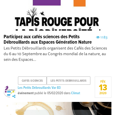
Participez aux cafés sciences des Petits
1183
Débrouillards aux Espaces Génération Nature
Les Petits Débrouillards organisent des Cafés des Sciences
du 6 au 10 Septembre au Congrès mondial de la nature, au
sein des Espaces...
CAFES-SCIENCES
LES-PETITS-DEBROUILLARDS
FÉV.
13
Les Petits Débrouillards Var 83
événement
publié le
05/02/2020
dans
Climat
2020