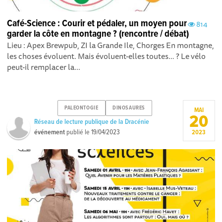
Café-Science : Courir et pédaler, un moyen pour
814
garder la côte en montagne ? (rencontre / débat)
Lieu : Apex Brewpub, ZI la Grande Ile, Chorges En montagne,
les choses évoluent. Mais évoluent-elles toutes… ? Le vélo
peut-il remplacer la...
PALEONTOGIE
DINOSAURES
MAI
20
Réseau de lecture publique de la Dracénie
événement
publié le
19/04/2023
2023