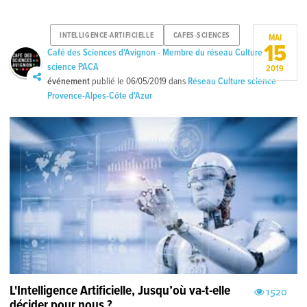
INTELLIGENCE-ARTIFICIELLE
CAFES-SCIENCES
MAI
15
Café des Sciences d'Avignon - Membre du réseau Culture
science PACA
2019
événement
publié le
06/05/2019
dans
Réseau Culture science
Provence-Alpes-Côte d'Azur
L'Intelligence Artificielle, Jusqu’où va-t-elle
1520
décider pour nous ?