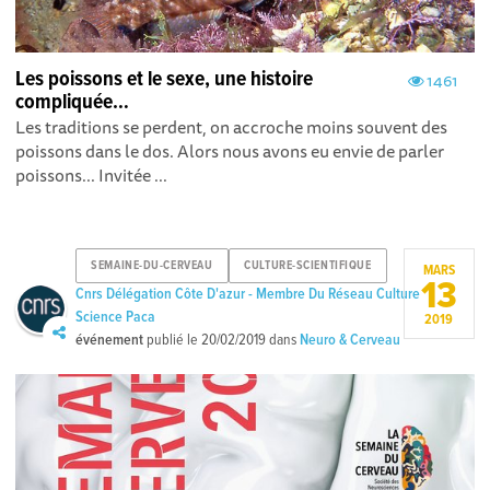
Les poissons et le sexe, une histoire
1461
compliquée…
Les traditions se perdent, on accroche moins souvent des
poissons dans le dos. Alors nous avons eu envie de parler
poissons... Invitée ...
SEMAINE-DU-CERVEAU
CULTURE-SCIENTIFIQUE
MARS
13
Cnrs Délégation Côte D'azur - Membre Du Réseau Culture
Science Paca
2019
événement
publié le
20/02/2019
dans
Neuro & Cerveau