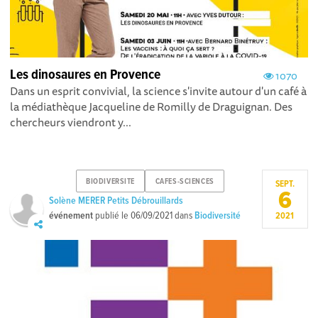
Les dinosaures en Provence
1070
Dans un esprit convivial, la science s'invite autour d'un café à
la médiathèque Jacqueline de Romilly de Draguignan. Des
chercheurs viendront y...
BIODIVERSITE
CAFES-SCIENCES
SEPT.
6
Solène MERER Petits Débrouillards
événement
publié le
06/09/2021
dans
Biodiversité
2021