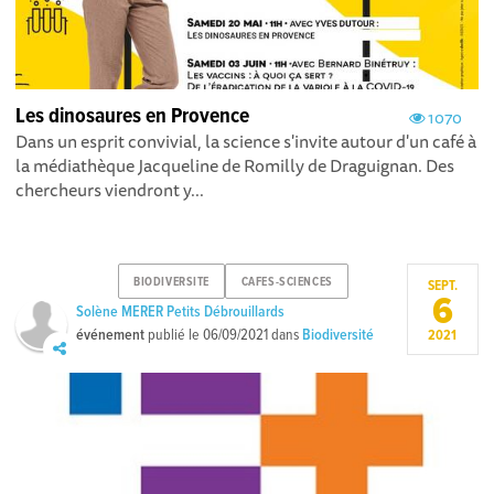
Les dinosaures en Provence
1070
Dans un esprit convivial, la science s'invite autour d'un café à
la médiathèque Jacqueline de Romilly de Draguignan. Des
chercheurs viendront y...
BIODIVERSITE
CAFES-SCIENCES
SEPT.
6
Solène MERER Petits Débrouillards
événement
publié le
06/09/2021
dans
Biodiversité
2021