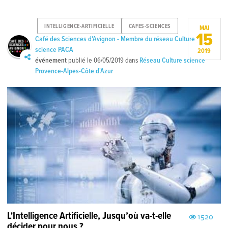
INTELLIGENCE-ARTIFICIELLE
CAFES-SCIENCES
MAI
15
Café des Sciences d'Avignon - Membre du réseau Culture
science PACA
2019
événement
publié le
06/05/2019
dans
Réseau Culture science
Provence-Alpes-Côte d'Azur
L'Intelligence Artificielle, Jusqu’où va-t-elle
1520
décider pour nous ?