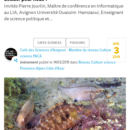
Invités Pierre Jourlin, Maître de conférence en Informatique
au LIA, Avignon Université Ouassim Hamzaoui, Enseignant
de science politique et...
CAFES-SCIENCES
POISSONS
AVR.
3
Café des Sciences d'Avignon - Membre du réseau Culture
science PACA
2019
événement
publié le
14/03/2019
dans
Réseau Culture science
Provence-Alpes-Côte d'Azur