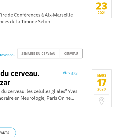
23
2021
ître de Conférences à Aix-Marseille
ences de la Timone Selon
SEMAINE-DU-CERVEAU
CERVEAU
Provence-
 du cerveau.
2373
MARS
17
azar
2020
 du cerveau: les celulles gliales" Yves
raire en Neurologie, Paris On ne...
VANTS