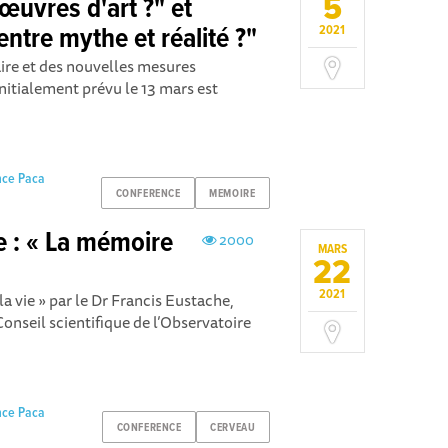
5
 œuvres d'art ?" et
ntre mythe et réalité ?"
2021
taire et des nouvelles mesures
itialement prévu le 13 mars est
nce Paca
CONFERENCE
MEMOIRE
e : « La mémoire
2000
MARS
22
2021
la vie » par le Dr Francis Eustache,
nseil scientifique de l’Observatoire
nce Paca
CONFERENCE
CERVEAU