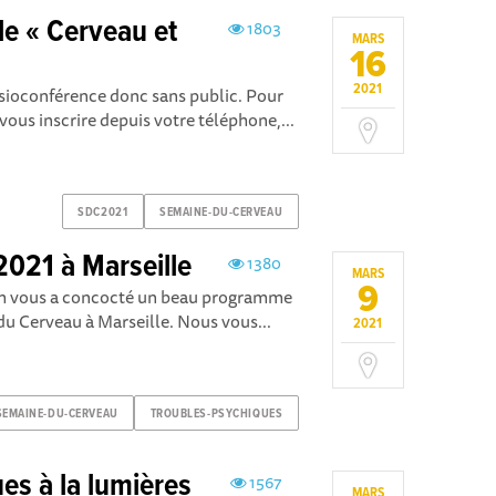
e « Cerveau et
1803
MARS
16
2021
isioconférence donc sans public. Pour
vous inscrire depuis votre téléphone,...
A
SDC2021
SEMAINE-DU-CERVEAU
021 à Marseille
1380
MARS
9
mm vous a concocté un beau programme
du Cerveau à Marseille. Nous vous...
2021
SEMAINE-DU-CERVEAU
TROUBLES-PSYCHIQUES
es à la lumières
1567
MARS