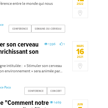
fférence entre le monde qui nous
2022
nce
CONFERENCE
SEMAINE-DU-CERVEAU
ler son cerveau
1396
1
MARS
16
nrichissant son
2021
gne intitulée : « Stimuler son cerveau
son environnement » sera animée par...
nce Paca
CONFERENCE
CONCERT
le "Comment notre
1469
JUIN