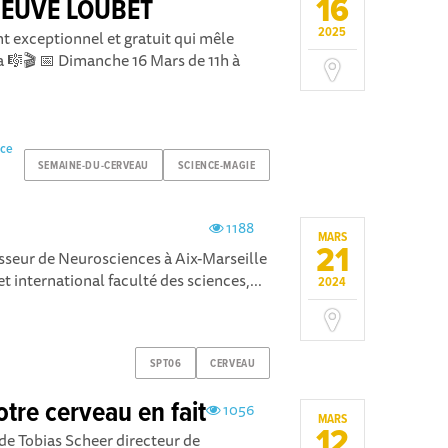
16
NEUVE LOUBET
2025
 exceptionnel et gratuit qui mêle
 🎼🎬 📅 Dimanche 16 Mars de 11h à
nce
SEMAINE-DU-CERVEAU
SCIENCE-MAGIE
1188
MARS
21
seur de Neurosciences à Aix-Marseille
t international faculté des sciences,...
2024
SPT06
CERVEAU
otre cerveau en fait
1056
MARS
12
de Tobias Scheer directeur de