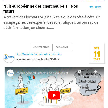
Nuit européenne des chercheur·e·s : Nos
1039
futurs
À travers des formats originaux tels que des tête-à-tête, un
escape game, des expériences scientifiques, un bureau de
désinformation, un cinéma…...
CONFERENCE
ECONOMIE
OCT.
11
Aix-Marseille School of Economics
événement
publié le
06/09/2022
2022