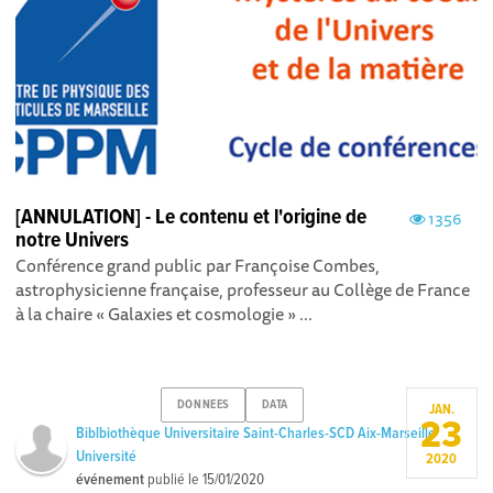
[ANNULATION] - Le contenu et l'origine de
1356
notre Univers
Conférence grand public par Françoise Combes,
astrophysicienne française, professeur au Collège de France
à la chaire « Galaxies et cosmologie » ...
DONNEES
DATA
JAN.
23
Biblbiothèque Universitaire Saint-Charles-SCD Aix-Marseille
Université
2020
événement
publié le
15/01/2020