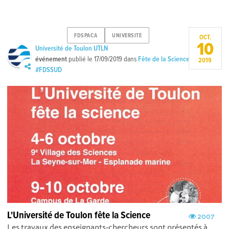
FDSPACA
UNIVERSITE
OCT.
10
Université de Toulon UTLN
événement
publié le
17/09/2019
dans
Fête de la Science
2019
#FDSSUD
L'Université de Toulon fête la Science
2007
Les travaux des enseignants-chercheurs sont présentés à