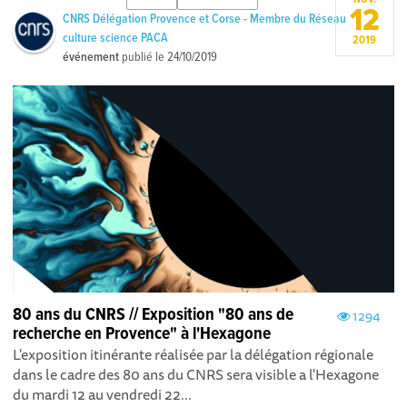
12
CNRS Délégation Provence et Corse - Membre du Réseau
culture science PACA
2019
événement
publié le
24/10/2019
80 ans du CNRS // Exposition "80 ans de
1294
recherche en Provence" à l'Hexagone
L'exposition itinérante réalisée par la délégation régionale
dans le cadre des 80 ans du CNRS sera visible a l'Hexagone
du mardi 12 au vendredi 22...