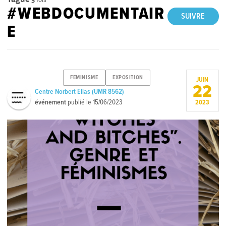
#WEBDOCUMENTAIR
SUIVRE
E
FEMINISME
EXPOSITION
JUIN
22
Centre Norbert Elias (UMR 8562)
événement
publié le
15/06/2023
2023