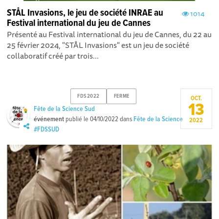
STÅL Invasions, le jeu de société INRAE au
1014
Festival international du jeu de Cannes
Présenté au Festival international du jeu de Cannes, du 22 au
25 février 2024, "STÅL Invasions" est un jeu de société
collaboratif créé par trois...
FDS2022
FERME
OCT.
13
Fête de la Science Sud
événement
publié le
04/10/2022
dans
Fête de la Science
2022
#FDSSUD