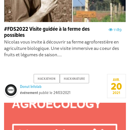
#FDS2022 Visite guidée à la ferme des
1189
possibles
Nicolas vous invite à découvrir sa ferme agroforestière en
agriculture biologique. Une visite immersive au coeur des
fruits et légumes de saison....
HACKATHON
HACK4NATURE
AVR.
20
Donut Infolab
événement
publié le
24/03/2021
2021