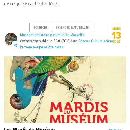
de ce qui se cache derrière...
SCIENCES
SCIENCES-NATURELLES
MARS
13
Muséum d'histoire naturelle de Marseille
événement
publié le
24/01/2018
dans
Réseau Culture science
2018
Provence-Alpes-Côte d'Azur