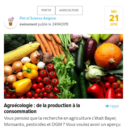
PINT19
AGRICULTURE
MAI
21
Pint of Science Avignon
événement
publié le
24/04/2019
2019
Agroécologie : de la production à la
1550
consommation
Vous pensiez que la recherche en agriculture c'était Bayer,
Monsanto, pesticides et OGM ? Vous voulez avoir un aperçu