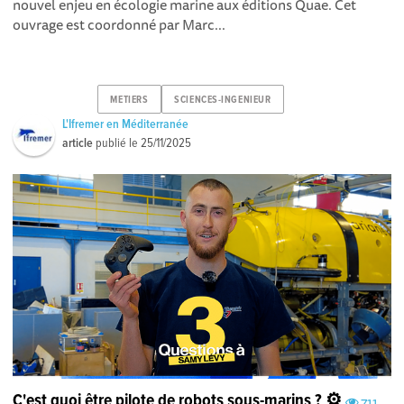
nouvel enjeu en écologie marine aux éditions Quae. Cet
ouvrage est coordonné par Marc...
METIERS
SCIENCES-INGENIEUR
L'Ifremer en Méditerranée
article
publié le
25/11/2025
C'est quoi être pilote de robots sous-marins ? ⚙️
711