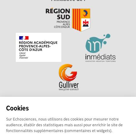
Echosciences Sud Provence-Alpes-Côte d'Azur est à
Cookies
l'initiative de la Région Sud et de la Délégation régionale
Sur Echosciences, nous utilisons des cookies pour mesurer notre
académique pour la Recherche et l'Innovation Provence-
audience, établir des statistiques mais aussi pour enrichir le site de
Alpes-Côte d'Azur. La plateforme est mise en oeuvre pour
fonctionnalités supplémentaires (commentaires et widgets).
vous par
Gulliver